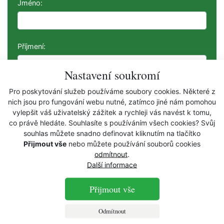
Jméno:
Příjmení:
Nastavení soukromí
Firma:
Pro poskytování služeb používáme soubory cookies. Některé z
nich jsou pro fungování webu nutné, zatímco jiné nám pomohou
vylepšit váš uživatelský zážitek a rychleji vás navést k tomu,
co právě hledáte. Souhlasíte s používáním všech cookies? Svůj
(nepovinný údaj, pouze pro firemní zákazníky)
souhlas můžete snadno definovat kliknutím na tlačítko
Přijmout vše
nebo můžete používání souborů cookies
Telefon:
odmítnout
.
Další informace
Přijmout vše
E-mail:
Odmítnout